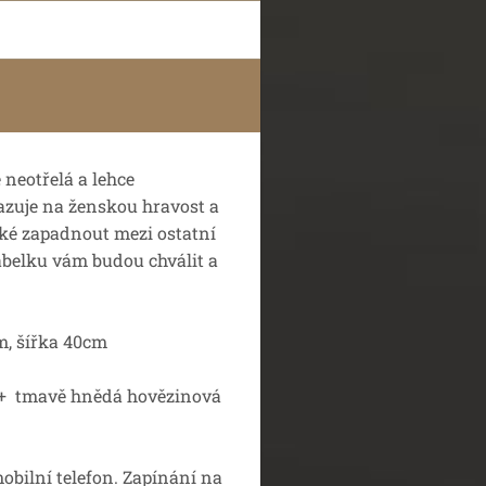
 neotřelá a lehce
azuje na ženskou hravost a
aké zapadnout mezi ostatní
abelku vám budou chválit a
m, šířka 40cm
 + tmavě hnědá hovězinová
obilní telefon. Zapínání na