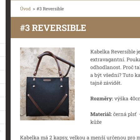
Úvod
>
#3 Reversible
#3 REVERSIBLE
Kabelka Reversible je
extravagantní. Pouk
odhodlanost. Proč t
a být všední? Tuto k
tajně závidět.
Rozměry:
výška 40c
Materiál:
černá plsť
kůže
Kabelka má 2 kapsy, velkou a menší určenou pro m