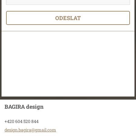
BAGIRA design
+420 604 520 844
design.b
agira@gm
ail.com