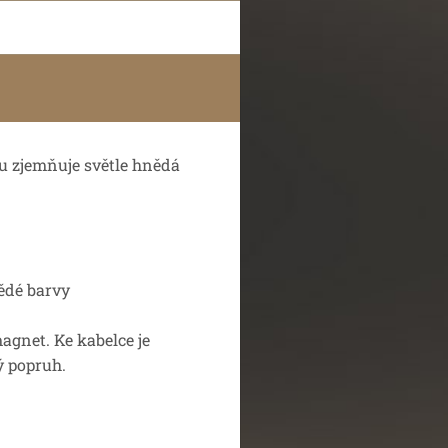
u zjemňuje světle hnědá
nědé barvy
agnet. Ke kabelce je
ý popruh.