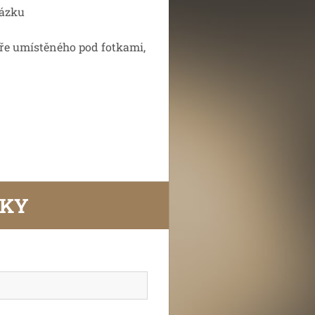
kázku
e umístěného pod fotkami,
VKY