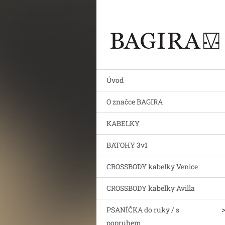
Úvod
O značce BAGIRA
KABELKY
BATOHY 3v1
CROSSBODY kabelky Venice
CROSSBODY kabelky Avilla
PSANÍČKA do ruky / s
popruhem