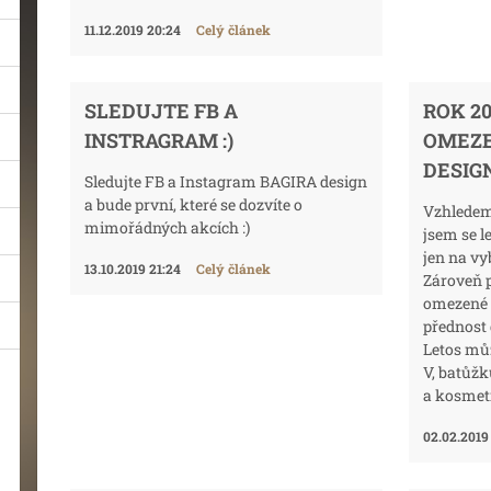
11.12.2019 20:24
Celý článek
SLEDUJTE FB A
ROK 2
INSTRAGRAM :)
OMEZE
DESIG
Sledujte FB a Instagram BAGIRA design
a bude první, které se dozvíte o
Vzhlede
mimořádných akcích :)
jsem se l
jen na v
13.10.2019 21:24
Celý článek
Zároveň 
omezené 
přednost 
Letos můž
V, batůž
a kosmeti
02.02.2019