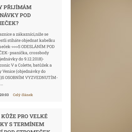
Y PŘIJÍMÁM
NÁVKY POD
MEČEK?
aznice a zákazníci,níže se
jestli stíháte objednat kabelku
meček->>>S ODESLÁNÍM POD
K- psaníčka, crossbody
bjednávky do 9.12.2018)-
conic V a Colette, batůžek a
y Venice (objednávky do
018)S OSOBNÍM VYZVEDNUTÍM-
..
 20:03
Celý článek
 KŮŽE PRO VELKÉ
KY S TERMÍNEM