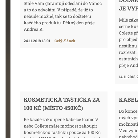
DODÁN
Stále Vám garantuji odeslání do Vánoc
JE VY
a to do odvolání. V případě, že již to
nebude možné, tak se to dočtete u
Milé zák
každého produktu. Pěkný den přeje
černé ků
Andrea K.
Colette p
pro obje
24.11.2018 13:01
Celý článek
nestihnu
rozřezat.
ostatních
přeje And
14.11.2018 
KOSMETICKÁ TAŠTIČKA ZA
KABELK
100 KČ (MÍSTO 450KČ)
Do konce 
mých výr
Ke každé zakoupené kabelce Iconic V
možností
nebo Collete máte možnost zakoupit
V za vyjí
kosmetickou taštičku pouze za 100 Kč
nejvýhodn