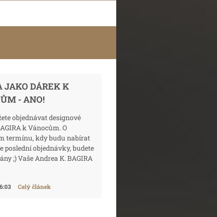
A JAKO DÁREK K
ŮM - ANO!
žete objednávat designové
AGIRA k Vánocům. O
m termínu, kdy budu nabírat
e poslední objednávky, budete
ány ;) Vaše Andrea K. BAGIRA
16:03
Celý článek