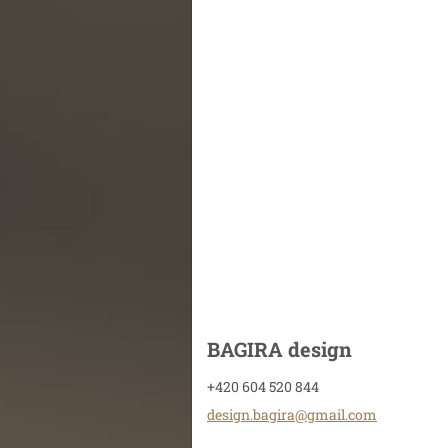
BAGIRA design
+420 604 520 844
design.b
agira@gm
ail.com