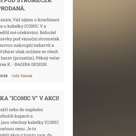
Í POD STROMEČEK
PRODANÁ.
aznice, Váš zájem o kombinaci
že u kabelky ICONIC V a
ředčil mé očekávání. Bohužel
dnávky pod vánoční stromeček
 novou nakoupit/nabarvit a
 Vybírat však můžete ze všech
 barev (prozatím). Pěkný večer
rea K. - BAGIRA DESIGN.
20:54
Celý článek
A "ICONIC V" V AKCI!
září nebo do naplnění
obních kapacit a
 jsou všechny kabelky ICONIC
mečnou cenu. Je to
ější akce v tomto roce, do