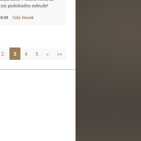
 nic podobného nebude!
19:30
Celý článek
2
3
4
5
>
>>