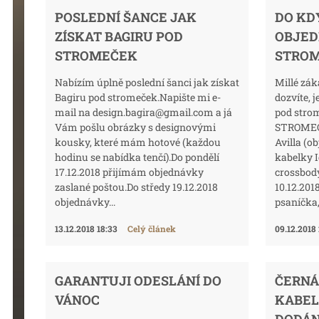
POSLEDNÍ ŠANCE JAK
DO KD
ZÍSKAT BAGIRU POD
OBJED
STROMEČEK
STRO
Nabízím úplně poslední šanci jak získat
Millé zák
Bagiru pod stromeček.Napište mi e-
dozvíte, 
mail na design.bagira@gmail.com a já
pod stro
Vám pošlu obrázky s designovými
STROMEČE
kousky, které mám hotové (každou
Avilla (o
hodinu se nabídka tenčí).Do pondělí
kabelky I
17.12.2018 přijímám objednávky
crossbod
zaslané poštou.Do středy 19.12.2018
10.12.2
objednávky...
psaníčka,.
13.12.2018 18:33
Celý článek
09.12.2018
GARANTUJI ODESLÁNÍ DO
ČERNÁ
VÁNOC
KABEL