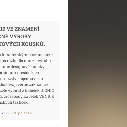
019 VE ZNAMENÍ
NÉ VÝROBY
NOVÝCH KOUSKŮ.
m k mateřským povinnostem
etos rozhodla omezit výrobu
ybrané designové kousky.
přijímám měsíčně jen
množství objednávek a
dostávají věrné zákaznice.
ete vybírat z kabelek ICONIC
ků, crossbody kabelek VENICE
ckých taštiček....
 12:36
Celý článek