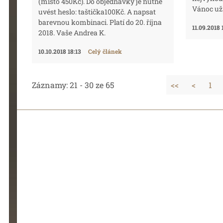
(místo 450Kč). Do objednávky je nutné
Vánoc už
uvést heslo: taštička100Kč. A napsat
barevnou kombinaci. Platí do 20. října
11.09.2018 
2018. Vaše Andrea K.
10.10.2018 18:13
Celý článek
Záznamy: 21 - 30 ze 65
<<
<
1